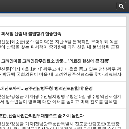
름 피서철 산림 내 불법행위 집중단속
신문]화순군(군수 임지락)은 지난 5일 본격적인 무더위와 여름
아 산림을 찾는 피서객이 증가함에 따라 산림 내 불법행위 근절
여름철 산림 내 불법행위 집중단속’을 8월 말까지 실시한다고 밝혔
단속은 산림 자원을 보호하고 건전한 산림 문화 질서를 확립하기
, 고려인마을 고려인광주진료소 방문… '의료진 헌신에 큰 감동’
, 군은 산림사법...
신문]'역사마을 1번지' 광주고려인마을을 품고 있는 전남광주 광
구 박균택 국회의원이 마을 내 고려인광주진료소를 찾아 의료봉사
러보고 고려인동포 의료지원 실태를 살펴봤다.6일 고려인마을에
 의원은 이날 진료소를 방문해 진료시설과 운영 현황을 살펴보고
래 진로까지…광주전남병무청 ‘병역진로탐험대’ 운영
원봉사자들을 격...
넷신문/강성금 기자]광주전남지방병무청은 5일 광주병역진로설계
서 청소년들이 병역에 대한 이해를 높이고 미래 진로를 탐색할
‘미래를 잇는 병역진로탐험대’를 운영했다. 이번 프로그램은 청소
역과 진로를 함께 이해하고 자신의 미래를 주도적으로 설계할 수
합, 산림사업관리업무대행으로 숲 가치 높인다
 중심의 교육으...
넷신문/강성금 기자]전남광주통합특별시 진도군산림조합(조합장
추진한 ‘큰나무가꾸기’ 사업이 체계적인 산림 관리를 통해 숲의 경