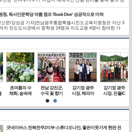
 가치를 높이고 산림자원 육성에 성과를 거뒀다. 특히 이번 사업
비 사유림 사업 비중을 대폭 확대(전체 사업량 50.16ha 중 사유림
, 독서인문학당 여름 캠프 'Book Dive' 성공적으로 마쳐
인 39.86ha 차지...
넷신문/강성금 기자]전남광주통합특별시진도교육지원청은 지난 3
까지 진도도서관에서 중학생 24명과 지도교원 4명이 참여한 가
26 보배섬 북(Book)적북적 독서인문학당 여름방학 몰입독서 캠프
Dive)’를 개최했다. 캠프가 열린 진도도서관 다목적실은 대형 피크닉
, 우드 테이블, 릴렉스 체어...
초여름의 수
전남 강진군,
강기정 광주
강기정 광주
별
채화, 숲속에
수국 꽃 향기
시장, 해피아
시장, 진월IC
펼쳐진 수
에 더위도 잊
이국제보육봉
진출입로 도
지
국…보성 윤
어~
사단 광주지
로 전면개통
제림의 화려
부 공모전 시
현장 방문
한 초여름
상식 참석
굿네이버스 전북전주2지부-스튜디오나인, 좋은이웃가게 현판 전