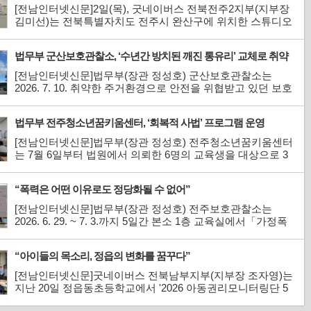
달식 진행
[전남인터넷신문]2일(목), 굿네이버스 전북전주2지부(지부장
김미선)는 전북특별자치도 전주시 완산구에 위치한 스튜디오
나인(대표 김양령)과 함께 좋은 이웃 가게 현판 전달식을 진
행했다. 좋은 이웃 가게는 지역 내 소상공인 및 자영업자가 나
법무부 군산보호관찰소, ‘수년간 방치된 깨진 통유리’ 교체로 취약
눔에 동참해 정기적인 후원을 이어가는 참여형 사회공헌 프
계층 안전한 보금자리 선물
로그램이다. 모인 후원금은 위기 아...
[전남인터넷신문]법무부(장관 정성호) 군산보호관찰소는
2026. 7. 10. 취약한 주거환경으로 안전을 위협받고 있던 보호
관찰중인 기초생활 수급자 가정을 발굴하여, 주거환경 개선
사업을 실시했다고 밝혔다.이번 지원 대상은 금년 상반기에
법무부 전주청소년꿈키움센터, ‘회복적 사법’ 프로그램 운영
고졸 검정고시에 합격한 소년보호관찰대상자인 자로 기초생
활 수급자인 부와 장애인인 동생이 함께 ...
[전남인터넷신문]법무부(장관 정성호) 전주청소년꿈키움센터
는 7월 6일부터 법원에서 의뢰한 6명의 교육생을 대상으로 3
일 과정의 ‘회복적 사법’ 프로그램을 운영하였다고 밝혔다. 회
복적 사법 프로그램의 주요 가치는 임파워먼트, 회복, 재통합,
“폭력은 어떤 이유로도 정당화될 수 없어”
감정적·사회적 치유를 포함하고 있으며, 궁극적인 목표는 청
소년들이 공동체의 ...
[전남인터넷신문]법무부(장관 정성호) 전주보호관찰소는
2026. 6. 29. ~ 7. 3.까지 5일간 본소 1층 교육실에서「가정폭
력범죄의 처벌 등에 관한 특례법」제40조 제1항 제4호에 의
거 가정폭력으로 수강명령을 부과받은 대상자 12명에게 가정
“아이들의 목소리, 정읍의 변화를 꿈꾸다”
폭력 치료 수강명령 프로그램을 집행했다. 이번 가정폭력치
료 수강명령 집행은 올해 들어 6번째 집행한 것...
[전남인터넷신문]굿네이버스 전북남부지부(지부장 조자영)는
지난 20일 정읍동초등학교에서 '2026 아동권리모니터링단 5
회기 성과공유 활동'을 진행했다. 이번 활동은 아동들이 지난