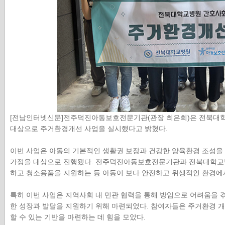
[전남인터넷신문]전주덕진아동보호전문기관(관장 최은희)은 전북대학
대상으로 주거환경개선 사업을 실시했다고 밝혔다.
신안군, 슬로
2회 무
이번 사업은 아동의 기본적인 생활권 보장과 건강한 양육환경 조성을
시티 신안으
갯벌축제
가정을 대상으로 진행됐다. 전주덕진아동보호전문기관과 전북대학교병
로 떠나라!
는 8월 
하고 청소용품을 지원하는 등 아동이 보다 안전하고 위생적인 환경에
터 9월 
지 무안
특히 이번 사업은 지역사회 내 민관 협력을 통해 방임으로 어려움을 
갯벌랜드
한 성장과 발달을 지원하기 위해 마련되었다. 참여자들은 주거환경 
원에서 열
할 수 있는 기반을 마련하는 데 힘을 모았다.