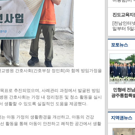
제적·환경적
은 기존 대
진도교육지원청
이 약 79.5%
[전남인터
일부터 5일
운데 ‘20
(Book 
포토뉴스
매트, 파라솔
교병원 간호사회(간호부장 정민희)와 함께 방임가정을
안황토
전남광주통합
무안군 관광
보성군, 주월
민형배 전남
 목표로 추진되었으며, 사례관리 과정에서 발굴된 방임
, 오
특별시, 5·18
팸투어 사진
산 패러글라
광주통합특
원 간호사회는 가정 내 정리정돈 및 청소 활동을 실시
29일부
진실 알린 패
이모 저모
이딩활공장에
시장, 국립
서 생활할 수 있도록 실질적인 도움을 제공했다.
6일까
트릭 쇼벨에
서 만나는 압
5·18민주묘
황토
명예시민증
도적 여름 절
참배
겪는 아동 가정의 생활환경을 개선하고, 아동의 건강
지역권뉴스
 일
수여
경
개선 활동을 통해 아동이 안전하고 쾌적한 공간에서 생활
려...