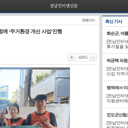
전체기사
최신 기사
 ‘주거환경 개선 사업’진행
화순군, 여
[전남인터넷
휴가철을 맞
을 위한 ‘
+
-
다. 이번 
100%
박균택 의원
위한 것으로
[전남인터넷
산갑 지역
현장을 둘
따르면, 박
병역에서 미
의료진과 자
[전남인터
지원센터에
수 있도록 
년들이 병
진도군산림조
있도록 체험
[전남인터
허용범)이 