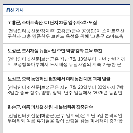
최신 기사
고흥군, 스마트축산 ICT단지 21동 입주자 2차 모집
[전남인터넷신문/강계주] 고흥군(군수 공영민)이 스마트축산
구현과 고흥 명품한우 브랜드 육성을 위해 ‘고흥군 스마트축
산 ICT 시범단지’ 입주자 2차 모집을 한다.이번 2차 모집은 기
반시설이 조성된 스마트축산 ICT 시범단지 내 약 670평 규모
보성군, 도시재생 뉴딜사업 주민 역량 강화 교육 추진
의 축사를 직접 신축할 농업인(농업법인)을 대상으로 21개
동의 입주자를 모집한다.현재 스...
[전남인터넷신문]보성군은 지난 7월 13일부터 내년 상반기까
지 보성행복마루에서 도시재생 뉴딜사업의 지속 가능한 운
영 기반을 마련하기 위한 지역 역량 강화 프로그램을 추진한
다고 밝혔다. 이번 프로그램은 주민의 도시재생사업에 대한
보성군, 중국 농업혁신 현장에서 미래농업 대응 과제 발굴
이해와 참여를 높이고, 보성행복마루를 중심으로 지속 가능
한 지역공동체를 형성하기 위해 마련됐...
[전남인터넷신문]보성군은 지난 7월 23일부터 30일까지 7박
8일간 중국 정주, 양릉, 장액, 난주 일원에서 ‘2026년 농업인
글로벌 역량 향상 농업 해외연수’를 실시했다고 밝혔다. 이번
연수에는 관내 농업인 13명과 관계 공무원 5명 등 총 18명이
화순군, 여름 피서철 산림 내 불법행위 집중단속
참여했다. 연수단은 현지 농업 연구기관과 스마트농업단지,
농산물 도매시장, 기후변화 대...
[전남인터넷신문]화순군(군수 임지락)은 지난 5일 본격적인
무더위와 여름 휴가철을 맞아 산림을 찾는 피서객이 증가함
에 따라 산림 내 불법행위 근절을 위한 ‘여름철 산림 내 불법
행위 집중단속’을 8월 말까지 실시한다고 밝혔다. 이번 단속