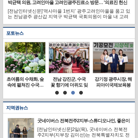
박균택 의원, 고려인마을 고려인광주진료소 방문… '의료진 헌신
은 산림 자원을 보호하고 건전한 산림 문화 질서를 확립하기
에 큰 감동’
위한 것으로, 군은 산림사법...
[전남인터넷신문]'역사마을 1번지' 광주고려인마을을 품고 있
는 전남광주 광산갑 지역구 박균택 국회의원이 마을 내 고려
인광주진료소를 찾아 의료봉사 현장을 둘러보고 고려인동포
의료지원 실태를 살펴봤다.6일 고려인마을에 따르면, 박 의
포토뉴스
원은 이날 진료소를 방문해 진료시설과 운영 현황을 살펴보
고 의료진과 자원봉사자들을 격...
초여름의 수채화, 숲
전남 강진군, 수국
강기정 광주시장, 해
속에 펼쳐진 수국…
꽃 향기에 더위도 잊
피아이국제보육봉
보성 윤제림의 화려
어~
사단 광주지부 공모
한 초여름
전 시상식 참석
지역권뉴스
굿네이버스 전북전주2지부-스튜디오나인, 좋은이
웃가게 현판 전달식 진행
[전남인터넷신문]2일(목), 굿네이버스 전북전
주2지부(지부장 김미선)는 전북특별자치도 전