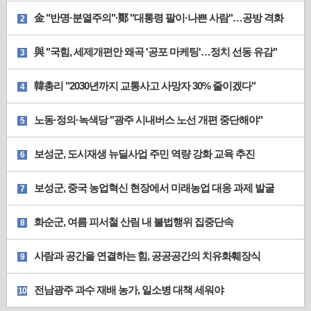
金 "반명·분열주의"·鄭 "대통령 팔이·나쁜 사람"…공방 격화
2
與 "국힘, 세제개편안 왜곡 '공포 마케팅'…정치 선동 유감"
3
韓총리 "2030년까지 교통사고 사망자 30% 줄이겠다"
4
노동·정의·녹색당 "광주 시내버스 노선 개편 중단해야"
5
보성군, 도시재생 뉴딜사업 주민 역량 강화 교육 추진
6
보성군, 중국 농업혁신 현장에서 미래농업 대응 과제 발굴
7
화순군, 여름 피서철 산림 내 불법행위 집중단속
8
사람과 공간을 연결하는 힘, 공공공간의 치유화훼장식
9
전남광주 과수 재배 농가, 일소병 대책 세워야
10