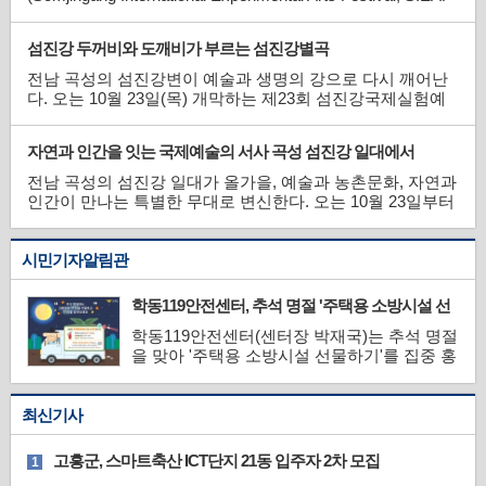
2025) 가 오는 10월 23일부터 27일까지 압록유원지, 관음사,
도깨비마을, 동화정원 일대에서 막을 올린다.
섬진강 두꺼비와 도깨비가 부르는 섬진강별곡
전남 곡성의 섬진강변이 예술과 생명의 강으로 다시 깨어난
다. 오는 10월 23일(목) 개막하는 제23회 섬진강국제실험예
술제(SIEAF 2025)는 ‘섬진강별곡(Seomjin River
Rhapsody)’을 주제로, 자연과 인간, 농촌과 예술의 공존을 탐
자연과 인간을 잇는 국제예술의 서사 곡성 섬진강 일대에서
색한다. 올해 슬로건은 ‘깨어나는 강, 사유하는 숲’으로, 끊임
없이 흐르며 생명을 일으키는 강처럼, 고요 속에서 사유를 품
전남 곡성의 섬진강 일대가 올가을, 예술과 농촌문화, 자연과
는 숲처럼 예술이 자연과 인간이 서로를 깨우고 성찰하게 만
인간이 만나는 특별한 무대로 변신한다. 오는 10월 23일부터
드는 공존의 언어임을 상징한다.
27일까지 열리는 2025 섬진강국제실험예술제(SIEAF)는 올
해 주제를 ‘섬진강별곡’으로 정하고, 강과 숲, 섬진강 설화와
시민기자알림관
공동체의 이야기를 다양한 예술 언어로 풀어낸다.
학동119안전센터, 추석 명절 '주택용 소방시설 선
물하기'
학동119안전센터(센터장 박재국)는 추석 명절
을 맞아 '주택용 소방시설 선물하기'를 집중 홍
보 한다고 밝혔다.학동119안전센터는 코로나
19 감염 예방을 위한 접촉 최소화 비대면(안전
한홍보) 및 자율설치 문화확산을 위한 생활밀
최신기사
착형 홍보를 강화했다.홍보방법으로는 언론매
채(TV, 케이블방송) 및 생활접점매체(버스단
고흥군, 스마트축산 ICT단지 21동 입주자 2차 모집
1
말기) 등 다중이용...