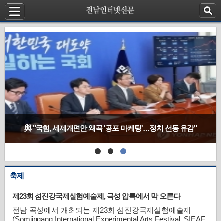
與 "국힘, 세제개편안 왜곡 '공포 마케팅'…정치 선동 유감"
축제
제23회 섬진강국제실험예술제, 곡성 압록에서 막 오른다
전남 곡성에서 개최되는 제23회 섬진강국제실험예술제
(Somjingang International Experimental Arts Festival, SIEAF