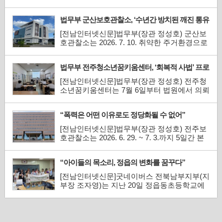
주시 완산구에 위치한 스튜디오나인(대표 김
양령)과 함께 좋은 이웃 가게 현판 전달식을
법무부 군산보호관찰소, ‘수년간 방치된 깨진 통유
진행했다. 좋은 이웃 가게는 지역 내 소상공인
리’ 교체로 취약계층 안전한 보금자리 선물
및 자영업자가 나눔에 동참해 정기적인 후원
[전남인터넷신문]법무부(장관 정성호) 군산보
을 이어가는 참여형 사회공헌 프로그램이다.
호관찰소는 2026. 7. 10. 취약한 주거환경으로
모인 후원금은 위기 아...
안전을 위협받고 있던 보호관찰중인 기초생활
수급자 가정을 발굴하여, 주거환경 개선 사업
법무부 전주청소년꿈키움센터, ‘회복적 사법’ 프로
을 실시했다고 밝혔다.이번 지원 대상은 금년
그램 운영
상반기에 고졸 검정고시에 합격한 소년보호관
[전남인터넷신문]법무부(장관 정성호) 전주청
찰대상자인 자로 기초생활 수급자인 부와 장
소년꿈키움센터는 7월 6일부터 법원에서 의뢰
애인인 동생이 함께 ...
한 6명의 교육생을 대상으로 3일 과정의 ‘회복
적 사법’ 프로그램을 운영하였다고 밝혔다. 회
“폭력은 어떤 이유로도 정당화될 수 없어”
복적 사법 프로그램의 주요 가치는 임파워먼
트, 회복, 재통합, 감정적·사회적 치유를 포함
[전남인터넷신문]법무부(장관 정성호) 전주보
하고 있으며, 궁극적인 목표는 청소년들이 공
호관찰소는 2026. 6. 29. ~ 7. 3.까지 5일간 본
동체의 ...
소 1층 교육실에서「가정폭력범죄의 처벌 등
에 관한 특례법」제40조 제1항 제4호에 의거
“아이들의 목소리, 정읍의 변화를 꿈꾸다”
가정폭력으로 수강명령을 부과받은 대상자 12
명에게 가정폭력 치료 수강명령 프로그램을
[전남인터넷신문]굿네이버스 전북남부지부(지
집행했다. 이번 가정폭력치료 수강명령 집행
부장 조자영)는 지난 20일 정읍동초등학교에
은 올해 들어 6번째 집행한 것...
서 '2026 아동권리모니터링단 5회기 성과공유
활동'을 진행했다. 이번 활동은 아동들이 지난
회기 동안 직접 제안한 정책과 지역사회에 바
라는 변화를 공유하고, 아동권리와 참여의 의